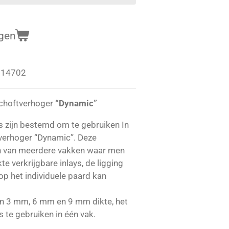
gen
714702
Schoftverhoger
“Dynamic”
ys zijn bestemd om te gebruiken In
verhoger “Dynamic”. Deze
en van meerdere vakken waar men
te verkrijgbare inlays, de ligging
op het individuele paard kan
r in 3 mm, 6 mm en 9 mm dikte, het
s te gebruiken in één vak.