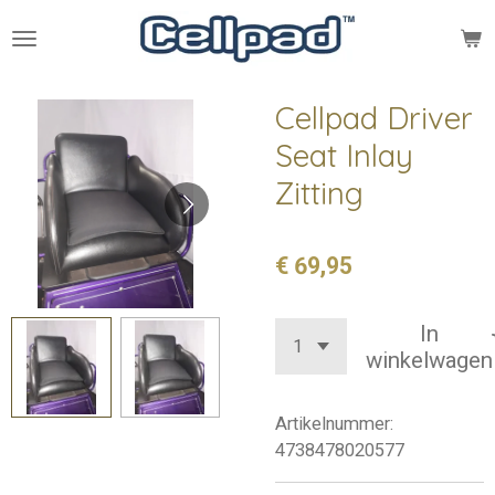
Ga
direct
naar
de
Cellpad Driver
hoofdinhoud
Seat Inlay
Zitting
€ 69,95
In
winkelwagen
Artikelnummer:
4738478020577